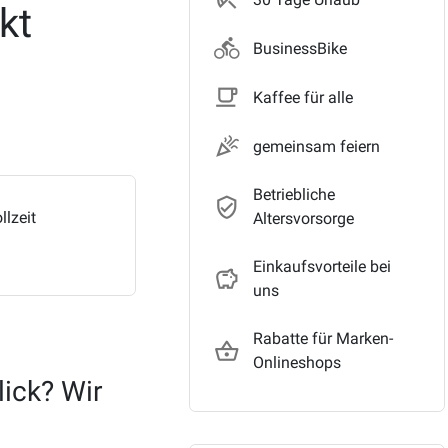
kt
directions_bike
BusinessBike
local_cafe_outlin
Kaffee für alle
celebration_outli
gemeinsam feiern
Betriebliche
verified_user_outli
llzeit
Altersvorsorge
ined
Einkaufsvorteile bei
savings_outlin
uns
Rabatte für Marken-
shopping_basket_outli
Onlineshops
ick? Wir