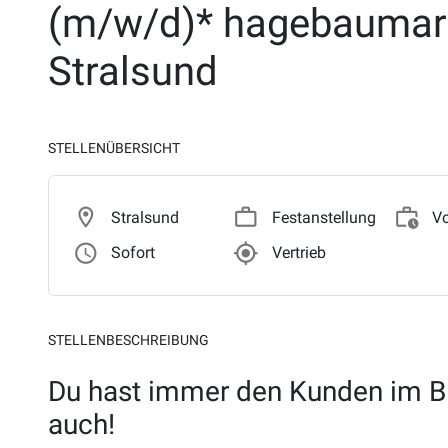
(m/w/d)* hagebaumar
Stralsund
STELLENÜBERSICHT
location_on
work_outline
work_history
Stralsund
Festanstellung
Vo
access_time
gps_fixed_outl
Sofort
Vertrieb
STELLENBESCHREIBUNG
Du hast immer den Kunden im Bl
auch!